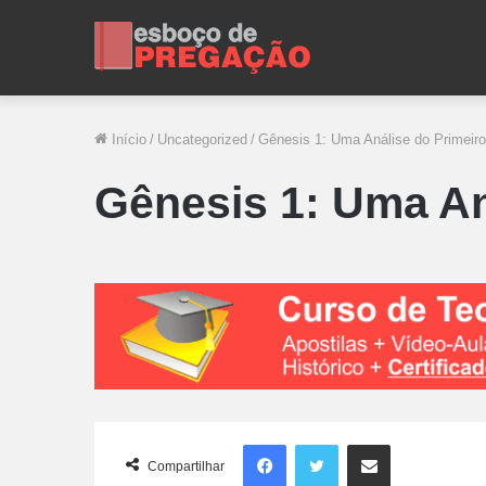
Início
/
Uncategorized
/
Gênesis 1: Uma Análise do Primeiro 
Gênesis 1: Uma Aná
Facebook
Twitter
Compartilhar via e-mail
Compartilhar